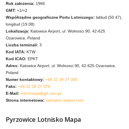
Rok założenia:
1966
GMT:
+1/+2
Współrzędne geograficzne Portu Lotniczego:
latitud (50.47),
longitud (19.08)
Lokalizacja:
Katowice Airport, ul. Wolnosci 90, 42-625
Ozarowice, Poland
Liczba terminali:
3
Kod IATA:
KTW
Kod ICAO:
EPKT
Adres:
Katowice Airport, ul. Wolnosci 90, 42-625 Ozarowice,
Poland
Numer kontaktowy:
+48 32 39 27 385
Faks:
+48 32 39 27 376
E-Mail:
informacja@gtl.com.pl
Strona internetowa:
katowice-airport.com
Pyrzowice Lotnisko Mapa