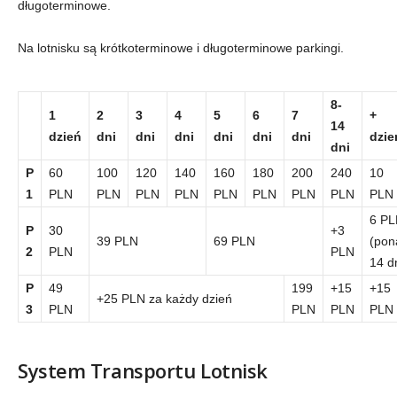
długoterminowe.
Na lotnisku są krótkoterminowe i długoterminowe parkingi.
8-
1
2
3
4
5
6
7
+
14
dzień
dni
dni
dni
dni
dni
dni
dzie
dni
P
60
100
120
140
160
180
200
240
10
1
PLN
PLN
PLN
PLN
PLN
PLN
PLN
PLN
PLN
6 P
P
30
+3
39 PLN
69 PLN
(pon
2
PLN
PLN
14 d
P
49
199
+15
+15
+25 PLN za każdy dzień
3
PLN
PLN
PLN
PLN
System Transportu Lotnisk