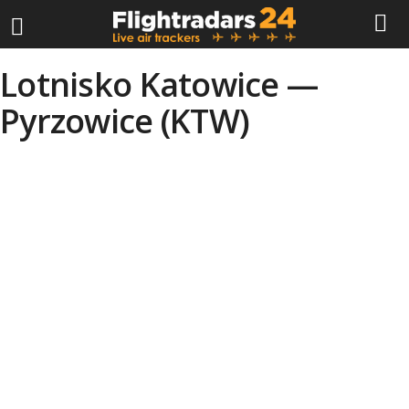
F
Lotnisko Katowice —
Pyrzowice (KTW)
l
i
g
h
t
r
a
d